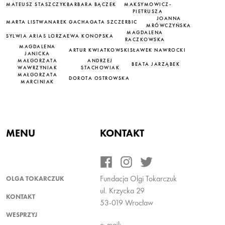
MATEUSZ STASZCZYK
BARBARA BĄCZEK
MAKSYMOWICZ-
PIETRUSZA
JOANNA
MARTA LISTWAN
AREK GACH
AGATA SZCZERBIC
MRÓWCZYŃSKA
MAGDALENA
SYLWIA ARIAS LORZA
EWA KONOPSKA
RACZKOWSKA
MAGDALENA
ARTUR KWIATKOWSKI
SŁAWEK NAWROCKI
JANICKA
MAŁGORZATA
ANDRZEJ
BEATA JARZĄBEK
WAWRZYNIAK
STACHOWIAK
MAŁGORZATA
DOROTA OSTROWSKA
MARCINIAK
MENU
KONTAKT
Fundacja Olgi Tokarczuk
OLGA TOKARCZUK
ul. Krzycka 29
KONTAKT
53-019 Wrocław
WESPRZYJ
e-mail: