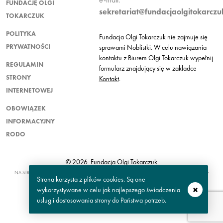
FUNDACJĘ OLGI
sekretariat@fundacjaolgitokarczu
TOKARCZUK
POLITYKA
Fundacja Olgi Tokarczuk nie zajmuje się
PRYWATNOŚCI
sprawami Noblistki. W celu nawiązania
kontaktu z Biurem Olgi Tokarczuk wypełnij
REGULAMIN
formularz znajdujący się w zakładce
STRONY
Kontakt
.
INTERNETOWEJ
OBOWIĄZEK
INFORMACYJNY
RODO
© 2026 Fundacja Olgi Tokarczuk
NA STRONIE WYKORZYSTANO ZDJĘCIA AUTORSTWA: RENATE VON MANGOLD ORAZ ZDJĘCIE
Strona korzysta z plików cookies. Są one
UZDROWISKA W SOKOŁOWSKU – PAWULON
wykorzystywane w celu jak najlepszego świadczenia
usług i dostosowania strony do Państwa potrzeb.