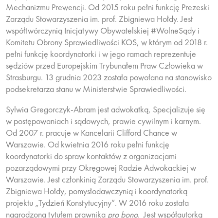
Mechanizmu Prewencji. Od 2015 roku pełni funkcję Prezeski
Zarządu Stowarzyszenia im. prof. Zbigniewa Hołdy. Jest
współtwórczynią Inicjatywy Obywatelskiej #WolneSądy i
Komitetu Obrony Sprawiedliwości KOS, w którym od 2018 r.
pełni funkcję koordynatorki i w jego ramach reprezentuje
sędziów przed Europejskim Trybunałem Praw Człowieka w
Strasburgu. 13 grudnia 2023 została powołana na stanowisko
podsekretarza stanu w Ministerstwie Sprawiedliwości.
Sylwia Gregorczyk-Abram
jest adwokatką, Specjalizuje się
w postępowaniach i sądowych, prawie cywilnym i karnym.
Od 2007 r. pracuje w Kancelarii Clifford Chance w
Warszawie. Od kwietnia 2016 roku pełni funkcję
koordynatorki do spraw kontaktów z organizacjami
pozarządowymi przy Okręgowej Radzie Adwokackiej w
Warszawie. Jest członkinią Zarządu Stowarzyszenia im. prof.
Zbigniewa Hołdy, pomysłodawczynią i koordynatorką
projektu „Tydzień Konstytucyjny”. W 2016 roku została
nagrodzona tytułem prawnika
pro bono
. Jest współautorką