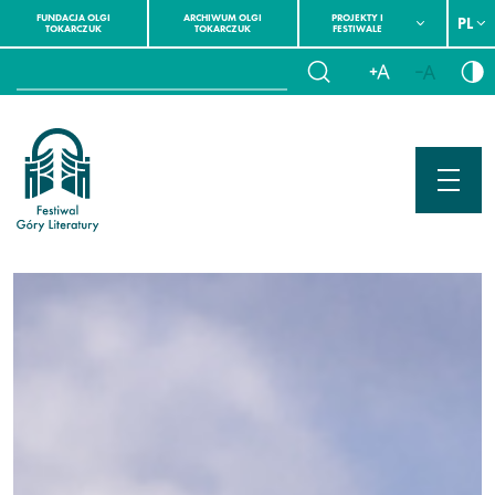
FUNDACJA OLGI
ARCHIWUM OLGI
PROJEKTY I
PL
TOKARCZUK
TOKARCZUK
FESTIWALE